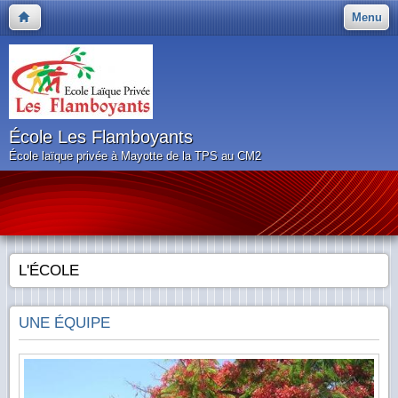
Menu
École Les Flamboyants
École laïque privée à Mayotte de la TPS au CM2
L'ÉCOLE
UNE ÉQUIPE